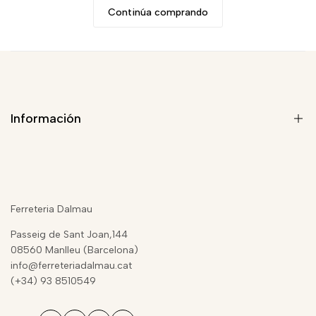
Continúa comprando
Información
Quiénes somos
Blog de Seguridad
Ferreteria Dalmau
Aviso Legal
Passeig de Sant Joan,144
Términos del servicio
08560 Manlleu (Barcelona)
info@ferreteriadalmau.cat
Condiciones de contratación
(+34) 93 8510549
Política de privacidad
Envíos y devoluciones