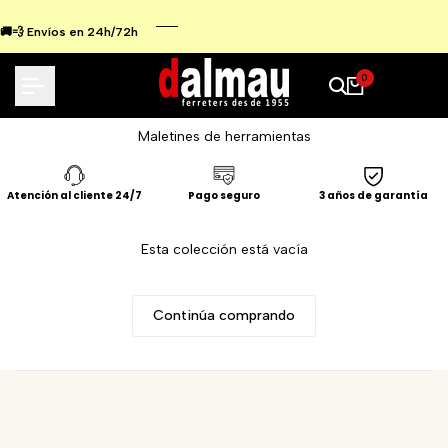
Ir
al
🚚💨 Envíos en 24h/72h
contenido
0
Maletines de herramientas
Atención al cliente 24/7
Pago seguro
3 años de garantía
Esta colección está vacía
Continúa comprando