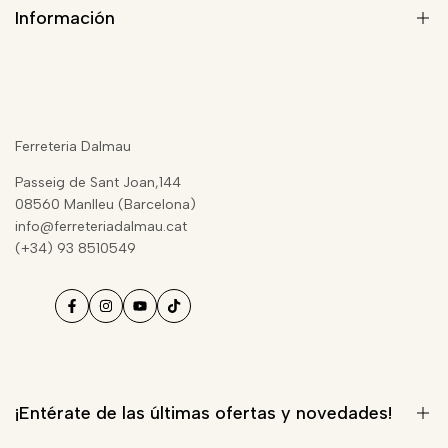
Información
Quiénes somos
Blog de Seguridad
Ferreteria Dalmau
Aviso Legal
Passeig de Sant Joan,144
Términos del servicio
08560 Manlleu (Barcelona)
info@ferreteriadalmau.cat
Condiciones de contratación
(+34) 93 8510549
Política de privacidad
Envíos y devoluciones
Política de reembolso
Información sobre cookies
¡Entérate de las últimas ofertas y novedades!