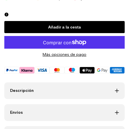
de
de
Chaleco
Chaleco
Añadir a la cesta
Deportivo
Deportivo
con
con
Más opciones de pago
Efecto
Efecto
Sauna
Sauna
para
para
Descripción
Hombre
Hombre
Passwa
Passwa
Envíos
InnovaGoods
InnovaGoods