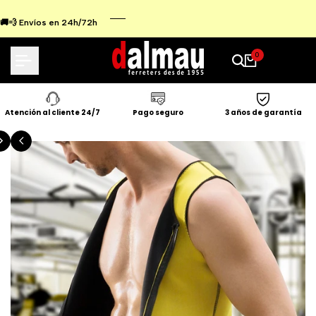
Ir
al
🚚💨 Envíos en 24h/72h
contenido
0
Atención al cliente 24/7
Pago seguro
3 años de garantía