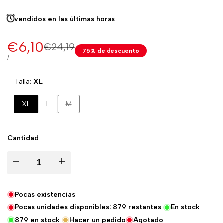
vendidos en las últimas
horas
Precio
€6,10
Precio
€24,19
75
% de descuento
normal
de
PRECIO
POR
/
UNITARIO
venta
Talla:
XL
Variante
XL
L
M
agotada
Cantidad
Disminuir
Aumentar
la
la
Pocas existencias
Pocas unidades disponibles:
879
restantes
En stock
cantidad
cantidad
879
en stock
Hacer un pedido
Agotado