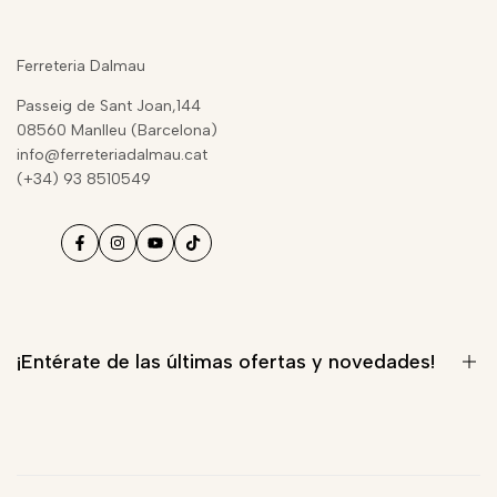
Quiénes somos
Blog de Seguridad
Ferreteria Dalmau
Aviso Legal
Passeig de Sant Joan,144
Términos del servicio
08560 Manlleu (Barcelona)
info@ferreteriadalmau.cat
Condiciones de contratación
(+34) 93 8510549
Política de privacidad
Envíos y devoluciones
Política de reembolso
Información sobre cookies
¡Entérate de las últimas ofertas y novedades!
Suscríbte a nuestra Newsletter y estarás informado de nuestras
últimas novedades