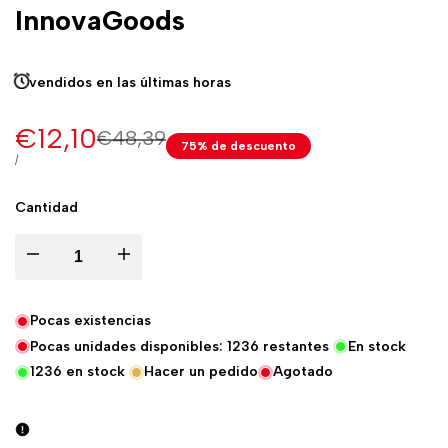
InnovaGoods
vendidos en las últimas
horas
Precio
€12,10
Precio
€48,39
75
% de descuento
normal
de
PRECIO
POR
/
UNITARIO
venta
Cantidad
Disminuir
Aumentar
la
la
Pocas existencias
Pocas unidades disponibles:
1236
restantes
En stock
cantidad
cantidad
1236
en stock
Hacer un pedido
Agotado
de
de
Masajeador
Masajeador