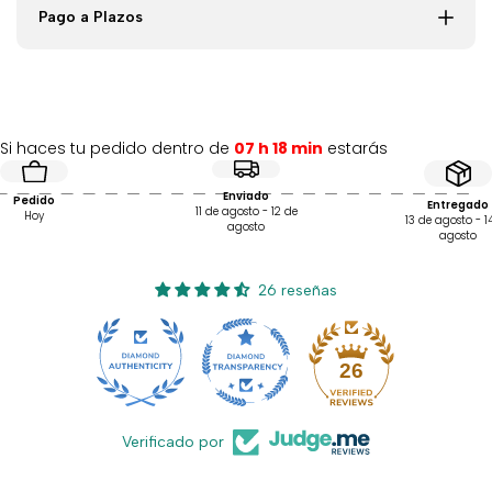
InnovaGoods
InnovaGoods
Pago a Plazos
Si haces tu pedido dentro de
07 h 18 min
estarás
Enviado
Pedido
Entregado
11 de agosto - 12 de
Hoy
13 de agosto - 1
agosto
agosto
26 reseñas
26
Verificado por