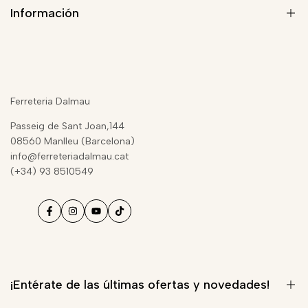
Información
Quiénes somos
Blog de Seguridad
Ferreteria Dalmau
Aviso Legal
Passeig de Sant Joan,144
Términos del servicio
08560 Manlleu (Barcelona)
info@ferreteriadalmau.cat
Condiciones de contratación
(+34) 93 8510549
Política de privacidad
Envíos y devoluciones
Política de reembolso
Información sobre cookies
¡Entérate de las últimas ofertas y novedades!