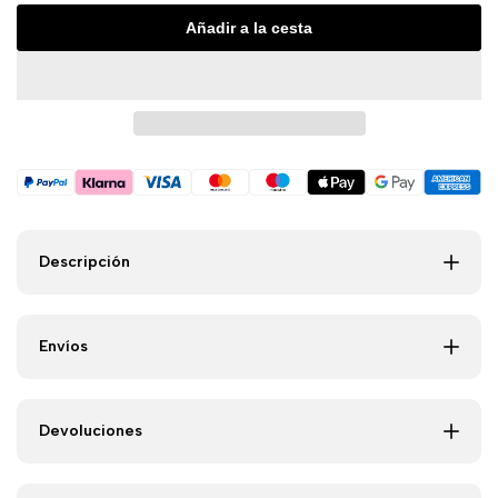
Añadir a la cesta
de
de
Ojos
Ojos
Antiedad
Antiedad
con
con
Fototerapia,
Fototerapia,
Descripción
Termoterapia
Termoterapia
Envíos
y
y
Vibración
Vibración
Devoluciones
Therey
Therey