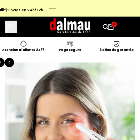
Ir
al
🚚💨 Envíos en 24h/72h
contenido
0
Atención al cliente 24/7
Pago seguro
3 años de garantía